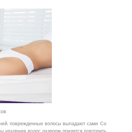
сов.
 дней, поврежденные волосы выпадают сами. Со
ы удаления волос лазером придется повторить