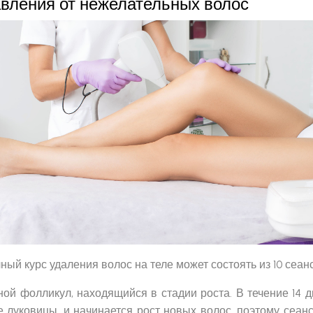
авления от нежелательных волос
лный курс удаления волос на теле может состоять из 10 сеан
ой фолликул, находящийся в стадии роста. В течение 14
луковицы, и начинается рост новых волос, поэтому сеанс