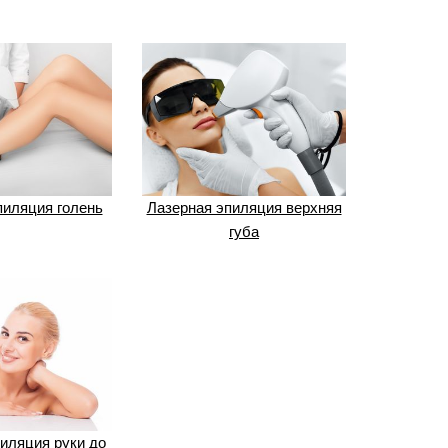
пиляция голень
Лазерная эпиляция верхняя
губа
иляция руки до