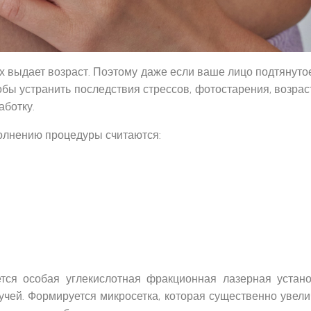
ых выдает возраст. Поэтому даже если ваше лицо подтянут
тобы устранить последствия стрессов, фотостарения, возра
аботку.
олнению процедуры считаются:
тся особая углекислотная фракционная лазерная устано
чей. Формируется микросетка, которая существенно увели